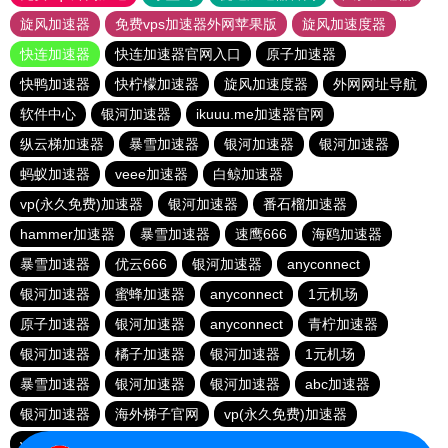
旋风加速器
免费vps加速器外网苹果版
旋风加速度器
快连加速器
快连加速器官网入口
原子加速器
快鸭加速器
快柠檬加速器
旋风加速度器
外网网址导航
软件中心
银河加速器
ikuuu.me加速器官网
纵云梯加速器
暴雪加速器
银河加速器
银河加速器
蚂蚁加速器
veee加速器
白鲸加速器
vp(永久免费)加速器
银河加速器
番石榴加速器
hammer加速器
暴雪加速器
速鹰666
海鸥加速器
暴雪加速器
优云666
银河加速器
anyconnect
银河加速器
蜜蜂加速器
anyconnect
1元机场
原子加速器
银河加速器
anyconnect
青柠加速器
银河加速器
橘子加速器
银河加速器
1元机场
暴雪加速器
银河加速器
银河加速器
abc加速器
银河加速器
海外梯子官网
vp(永久免费)加速器
vp(永久免费)加速器
青柠加速器