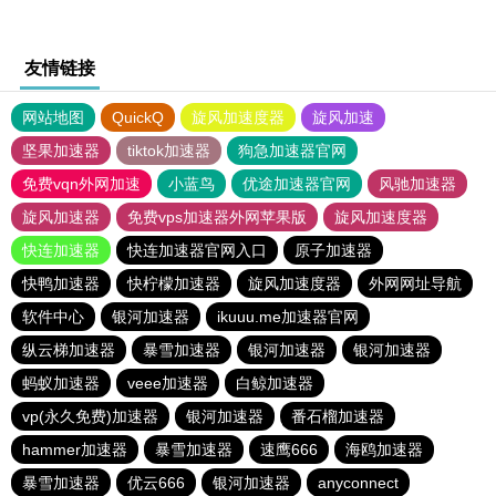
友情链接
网站地图
QuickQ
旋风加速度器
旋风加速
坚果加速器
tiktok加速器
狗急加速器官网
免费vqn外网加速
小蓝鸟
优途加速器官网
风驰加速器
旋风加速器
免费vps加速器外网苹果版
旋风加速度器
快连加速器
快连加速器官网入口
原子加速器
快鸭加速器
快柠檬加速器
旋风加速度器
外网网址导航
软件中心
银河加速器
ikuuu.me加速器官网
纵云梯加速器
暴雪加速器
银河加速器
银河加速器
蚂蚁加速器
veee加速器
白鲸加速器
vp(永久免费)加速器
银河加速器
番石榴加速器
hammer加速器
暴雪加速器
速鹰666
海鸥加速器
暴雪加速器
优云666
银河加速器
anyconnect