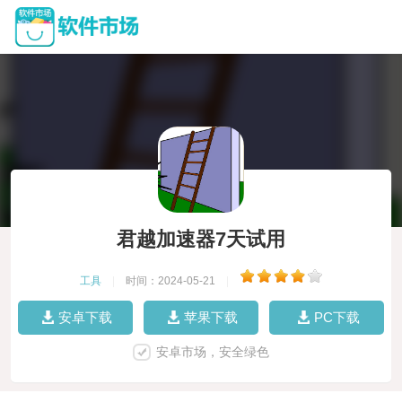
君越加速器7天试用
工具
|
时间：2024-05-21
|
安卓下载
苹果下载
PC下载
安卓市场，安全绿色