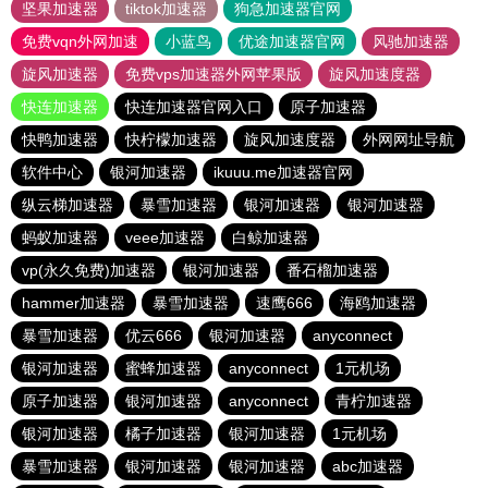
坚果加速器
tiktok加速器
狗急加速器官网
免费vqn外网加速
小蓝鸟
优途加速器官网
风驰加速器
旋风加速器
免费vps加速器外网苹果版
旋风加速度器
快连加速器
快连加速器官网入口
原子加速器
快鸭加速器
快柠檬加速器
旋风加速度器
外网网址导航
软件中心
银河加速器
ikuuu.me加速器官网
纵云梯加速器
暴雪加速器
银河加速器
银河加速器
蚂蚁加速器
veee加速器
白鲸加速器
vp(永久免费)加速器
银河加速器
番石榴加速器
hammer加速器
暴雪加速器
速鹰666
海鸥加速器
暴雪加速器
优云666
银河加速器
anyconnect
银河加速器
蜜蜂加速器
anyconnect
1元机场
原子加速器
银河加速器
anyconnect
青柠加速器
银河加速器
橘子加速器
银河加速器
1元机场
暴雪加速器
银河加速器
银河加速器
abc加速器