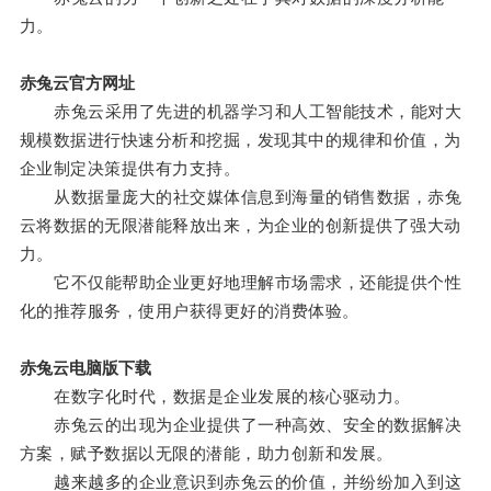
力。
赤兔云官方网址
赤兔云采用了先进的机器学习和人工智能技术，能对大
规模数据进行快速分析和挖掘，发现其中的规律和价值，为
企业制定决策提供有力支持。
从数据量庞大的社交媒体信息到海量的销售数据，赤兔
云将数据的无限潜能释放出来，为企业的创新提供了强大动
力。
它不仅能帮助企业更好地理解市场需求，还能提供个性
化的推荐服务，使用户获得更好的消费体验。
赤兔云电脑版下载
在数字化时代，数据是企业发展的核心驱动力。
赤兔云的出现为企业提供了一种高效、安全的数据解决
方案，赋予数据以无限的潜能，助力创新和发展。
越来越多的企业意识到赤兔云的价值，并纷纷加入到这