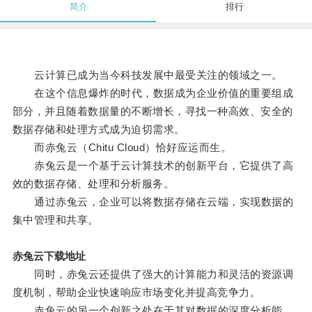
简介
排行
云计算已成为当今科技发展中最受关注的领域之一。
在这个信息爆炸的时代，数据成为企业价值的重要组成
部分，并且随着数据量的不断增长，寻找一种高效、安全的
数据存储和处理方式成为迫切需求。
而赤兔云（Chitu Cloud）恰好应运而生。
赤兔云是一个基于云计算技术的创新平台，它提供了高
效的数据存储、处理和分析服务。
通过赤兔云，企业可以将数据存储在云端，实现数据的
集中管理和共享。
赤兔云下载地址
同时，赤兔云还提供了强大的计算能力和灵活的资源调
度机制，帮助企业快速响应市场变化并提高竞争力。
赤兔云的另一个创新之处在于其对数据的深度分析能