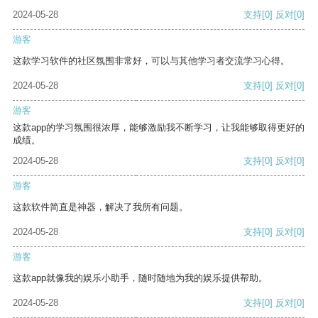
2024-05-28
支持
[0]
反对
[0]
游客
这款学习软件的社区氛围非常好，可以与其他学习者交流学习心得。
2024-05-28
支持
[0]
反对
[0]
游客
这款app的学习氛围很浓厚，能够激励我不断学习，让我能够取得更好的
成绩。
2024-05-28
支持
[0]
反对
[0]
游客
这款软件简直是神器，解决了我所有问题。
2024-05-28
支持
[0]
反对
[0]
游客
这款app就像我的娱乐小助手，随时随地为我的娱乐提供帮助。
2024-05-28
支持
[0]
反对
[0]