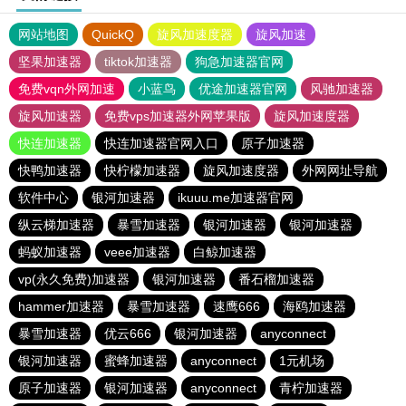
网站地图
QuickQ
旋风加速度器
旋风加速
坚果加速器
tiktok加速器
狗急加速器官网
免费vqn外网加速
小蓝鸟
优途加速器官网
风驰加速器
旋风加速器
免费vps加速器外网苹果版
旋风加速度器
快连加速器
快连加速器官网入口
原子加速器
快鸭加速器
快柠檬加速器
旋风加速度器
外网网址导航
软件中心
银河加速器
ikuuu.me加速器官网
纵云梯加速器
暴雪加速器
银河加速器
银河加速器
蚂蚁加速器
veee加速器
白鲸加速器
vp(永久免费)加速器
银河加速器
番石榴加速器
hammer加速器
暴雪加速器
速鹰666
海鸥加速器
暴雪加速器
优云666
银河加速器
anyconnect
银河加速器
蜜蜂加速器
anyconnect
1元机场
原子加速器
银河加速器
anyconnect
青柠加速器