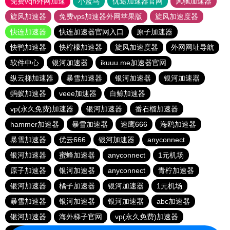
免费vqn外网加速
小蓝鸟
优途加速器官网
风驰加速器
旋风加速器
免费vps加速器外网苹果版
旋风加速度器
快连加速器
快连加速器官网入口
原子加速器
快鸭加速器
快柠檬加速器
旋风加速度器
外网网址导航
软件中心
银河加速器
ikuuu.me加速器官网
纵云梯加速器
暴雪加速器
银河加速器
银河加速器
蚂蚁加速器
veee加速器
白鲸加速器
vp(永久免费)加速器
银河加速器
番石榴加速器
hammer加速器
暴雪加速器
速鹰666
海鸥加速器
暴雪加速器
优云666
银河加速器
anyconnect
银河加速器
蜜蜂加速器
anyconnect
1元机场
原子加速器
银河加速器
anyconnect
青柠加速器
银河加速器
橘子加速器
银河加速器
1元机场
暴雪加速器
银河加速器
银河加速器
abc加速器
银河加速器
海外梯子官网
vp(永久免费)加速器