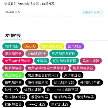
这款软件的价格非常实惠，值得推荐。
2024-06-05
支持
[0]
反对
[0]
友情链接
网站地图
QuickQ
旋风加速度器
旋风加速
坚果加速器
tiktok加速器
狗急加速器官网
免费vqn外网加速
小蓝鸟
优途加速器官网
风驰加速器
旋风加速器
免费vps加速器外网苹果版
旋风加速度器
快连加速器
快连加速器官网入口
原子加速器
快鸭加速器
快柠檬加速器
旋风加速度器
外网网址导航
软件中心
银河加速器
ikuuu.me加速器官网
纵云梯加速器
暴雪加速器
银河加速器
银河加速器
蚂蚁加速器
veee加速器
白鲸加速器