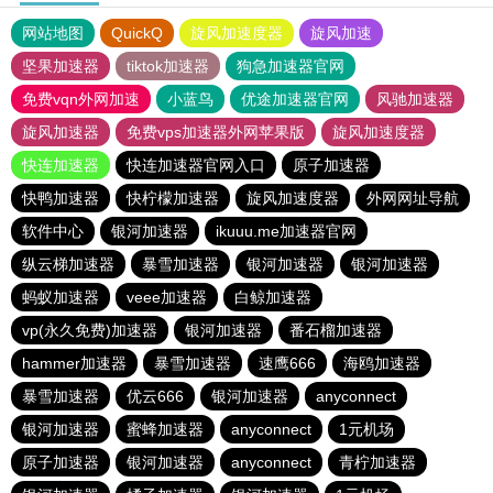
网站地图
QuickQ
旋风加速度器
旋风加速
坚果加速器
tiktok加速器
狗急加速器官网
免费vqn外网加速
小蓝鸟
优途加速器官网
风驰加速器
旋风加速器
免费vps加速器外网苹果版
旋风加速度器
快连加速器
快连加速器官网入口
原子加速器
快鸭加速器
快柠檬加速器
旋风加速度器
外网网址导航
软件中心
银河加速器
ikuuu.me加速器官网
纵云梯加速器
暴雪加速器
银河加速器
银河加速器
蚂蚁加速器
veee加速器
白鲸加速器
vp(永久免费)加速器
银河加速器
番石榴加速器
hammer加速器
暴雪加速器
速鹰666
海鸥加速器
暴雪加速器
优云666
银河加速器
anyconnect
银河加速器
蜜蜂加速器
anyconnect
1元机场
原子加速器
银河加速器
anyconnect
青柠加速器