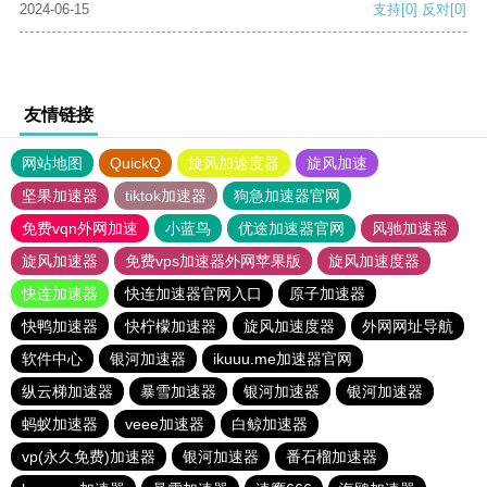
2024-06-15
支持
[0]
反对
[0]
友情链接
网站地图
QuickQ
旋风加速度器
旋风加速
坚果加速器
tiktok加速器
狗急加速器官网
免费vqn外网加速
小蓝鸟
优途加速器官网
风驰加速器
旋风加速器
免费vps加速器外网苹果版
旋风加速度器
快连加速器
快连加速器官网入口
原子加速器
快鸭加速器
快柠檬加速器
旋风加速度器
外网网址导航
软件中心
银河加速器
ikuuu.me加速器官网
纵云梯加速器
暴雪加速器
银河加速器
银河加速器
蚂蚁加速器
veee加速器
白鲸加速器
vp(永久免费)加速器
银河加速器
番石榴加速器