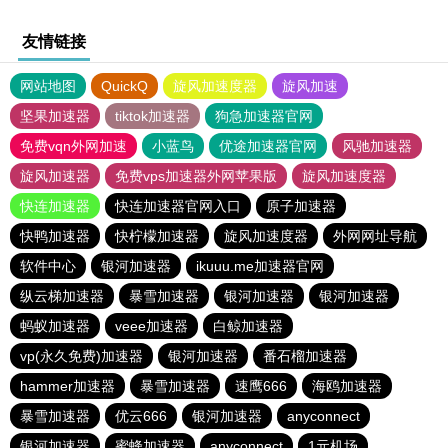
友情链接
网站地图
QuickQ
旋风加速度器
旋风加速
坚果加速器
tiktok加速器
狗急加速器官网
免费vqn外网加速
小蓝鸟
优途加速器官网
风驰加速器
旋风加速器
免费vps加速器外网苹果版
旋风加速度器
快连加速器
快连加速器官网入口
原子加速器
快鸭加速器
快柠檬加速器
旋风加速度器
外网网址导航
软件中心
银河加速器
ikuuu.me加速器官网
纵云梯加速器
暴雪加速器
银河加速器
银河加速器
蚂蚁加速器
veee加速器
白鲸加速器
vp(永久免费)加速器
银河加速器
番石榴加速器
hammer加速器
暴雪加速器
速鹰666
海鸥加速器
暴雪加速器
优云666
银河加速器
anyconnect
银河加速器
蜜蜂加速器
anyconnect
1元机场