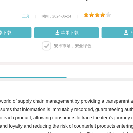
工具
|
时间：2024-06-24
|
卓下载
苹果下载
安卓市场，安全绿色
 world of supply chain management by providing a transparent a
sures that information is immutably recorded, guaranteeing authe
s to each product, allowing consumers to trace the item's journey 
nd loyalty and reducing the risk of counterfeit products enteri