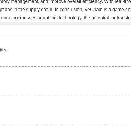
ntory management, and improve overall efficiency. With real-tim
ruptions in the supply chain. In conclusion, VeChain is a game-
more businesses adopt this technology, the potential for transfor
悉操作。