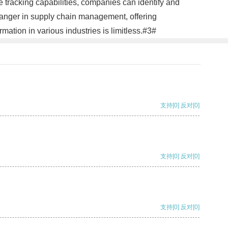
e tracking capabilities, companies can identify and
changer in supply chain management, offering
mation in various industries is limitless.#3#
支持
[0]
反对
[0]
支持
[0]
反对
[0]
支持
[0]
反对
[0]