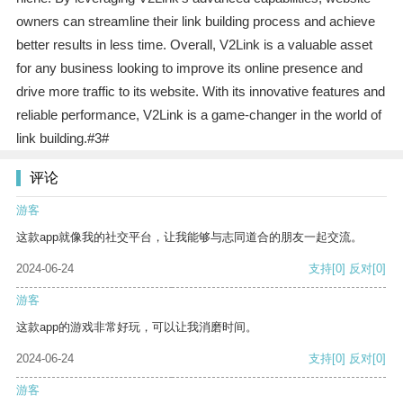
owners can streamline their link building process and achieve
better results in less time. Overall, V2Link is a valuable asset
for any business looking to improve its online presence and
drive more traffic to its website. With its innovative features and
reliable performance, V2Link is a game-changer in the world of
link building.#3#
评论
游客
这款app就像我的社交平台，让我能够与志同道合的朋友一起交流。
2024-06-24
支持
[0]
反对
[0]
游客
这款app的游戏非常好玩，可以让我消磨时间。
2024-06-24
支持
[0]
反对
[0]
游客