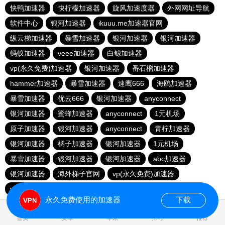
快鸭加速器
快柠檬加速器
旋风加速度器
外网网址导航
软件中心
银河加速器
ikuuu.me加速器官网
纵云梯加速器
暴雪加速器
银河加速器
银河加速器
蚂蚁加速器
veee加速器
白鲸加速器
vp(永久免费)加速器
银河加速器
番石榴加速器
hammer加速器
暴雪加速器
速鹰666
海鸥加速器
暴雪加速器
优云666
银河加速器
anyconnect
银河加速器
蜜蜂加速器
anyconnect
1元机场
原子加速器
银河加速器
anyconnect
青柠加速器
银河加速器
橘子加速器
银河加速器
1元机场
暴雪加速器
银河加速器
银河加速器
abc加速器
银河加速器
海外梯子官网
vp(永久免费)加速器
vp(永久免费)加速器
青柠加速器
永久免费使用的加速器
下载
0.247460s
首页
安卓
苹果
排行
推荐