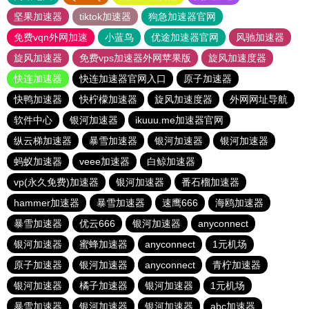
坚果加速器
tiktok加速器
狗急加速器官网
免费vqn外网加速
小蓝鸟
优途加速器官网
风驰加速器
旋风加速器
免费vps加速器外网苹果版
旋风加速度器
快连加速器
快连加速器官网入口
原子加速器
快鸭加速器
快柠檬加速器
旋风加速度器
外网网址导航
软件中心
银河加速器
ikuuu.me加速器官网
纵云梯加速器
暴雪加速器
银河加速器
银河加速器
蚂蚁加速器
veee加速器
白鲸加速器
vp(永久免费)加速器
银河加速器
番石榴加速器
hammer加速器
暴雪加速器
速鹰666
海鸥加速器
暴雪加速器
优云666
银河加速器
anyconnect
银河加速器
蜜蜂加速器
anyconnect
1元机场
原子加速器
银河加速器
anyconnect
青柠加速器
银河加速器
橘子加速器
银河加速器
1元机场
暴雪加速器
银河加速器
银河加速器
abc加速器