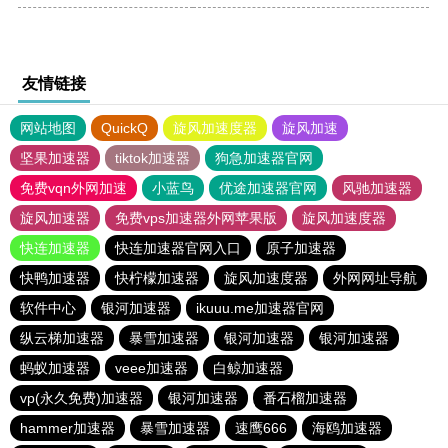
友情链接
网站地图
QuickQ
旋风加速度器
旋风加速
坚果加速器
tiktok加速器
狗急加速器官网
免费vqn外网加速
小蓝鸟
优途加速器官网
风驰加速器
旋风加速器
免费vps加速器外网苹果版
旋风加速度器
快连加速器
快连加速器官网入口
原子加速器
快鸭加速器
快柠檬加速器
旋风加速度器
外网网址导航
软件中心
银河加速器
ikuuu.me加速器官网
纵云梯加速器
暴雪加速器
银河加速器
银河加速器
蚂蚁加速器
veee加速器
白鲸加速器
vp(永久免费)加速器
银河加速器
番石榴加速器
hammer加速器
暴雪加速器
速鹰666
海鸥加速器