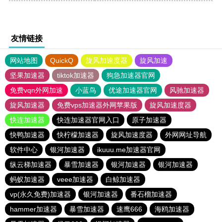
友情链接
网站地图
QuickQ
旋风加速度器
旋风加速
坚果加速器
tiktok加速器
狗急加速器官网
免费vqn外网加速
小蓝鸟
优途加速器官网
风驰加速器
旋风加速器
免费vps加速器外网苹果版
旋风加速度器
快连加速器
快连加速器官网入口
原子加速器
快鸭加速器
快柠檬加速器
旋风加速度器
外网网址导航
软件中心
银河加速器
ikuuu.me加速器官网
纵云梯加速器
暴雪加速器
银河加速器
银河加速器
蚂蚁加速器
veee加速器
白鲸加速器
vp(永久免费)加速器
银河加速器
番石榴加速器
hammer加速器
暴雪加速器
速鹰666
海鸥加速器