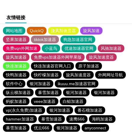
友情链接
网站地图
QuickQ
旋风加速度器
旋风加速
坚果加速器
tiktok加速器
狗急加速器官网
免费vqn外网加速
小蓝鸟
优途加速器官网
风驰加速器
旋风加速器
免费vps加速器外网苹果版
旋风加速度器
快连加速器
快连加速器官网入口
原子加速器
快鸭加速器
快柠檬加速器
旋风加速度器
外网网址导航
软件中心
银河加速器
ikuuu.me加速器官网
纵云梯加速器
暴雪加速器
银河加速器
银河加速器
蚂蚁加速器
veee加速器
白鲸加速器
vp(永久免费)加速器
银河加速器
番石榴加速器
hammer加速器
暴雪加速器
速鹰666
海鸥加速器
暴雪加速器
优云666
银河加速器
anyconnect