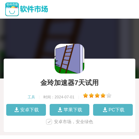
金玲加速器7天试用
工具
|
时间：2024-07-01
|
安卓下载
苹果下载
PC下载
安卓市场，安全绿色