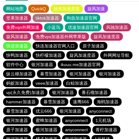
网站地图
QuickQ
旋风加速度器
旋风加速
坚果加速器
tiktok加速器
狗急加速器官网
免费vqn外网加速
小蓝鸟
优途加速器官网
风驰加速器
旋风加速器
免费vps加速器外网苹果版
旋风加速度器
快连加速器
快连加速器官网入口
原子加速器
快鸭加速器
快柠檬加速器
旋风加速度器
外网网址导航
软件中心
银河加速器
ikuuu.me加速器官网
纵云梯加速器
暴雪加速器
银河加速器
银河加速器
蚂蚁加速器
veee加速器
白鲸加速器
vp(永久免费)加速器
银河加速器
番石榴加速器
hammer加速器
暴雪加速器
速鹰666
海鸥加速器
暴雪加速器
优云666
银河加速器
anyconnect
银河加速器
蜜蜂加速器
anyconnect
1元机场
原子加速器
银河加速器
anyconnect
青柠加速器