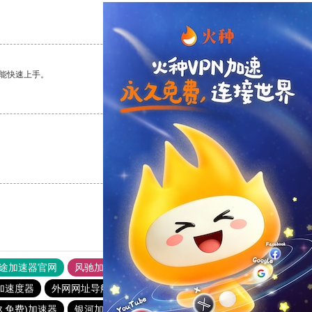
支持
[0]
反对
[0]
能快速上手。
支持
[0]
反对
[0]
支持
[0]
反对
[0]
途加速器官网
风驰加速器
旋风加速器
加速度器
外网网址导航
软件中心
银河加速器
永久免费)加速器
银河加速器
番石榴加速器
hammer加速器