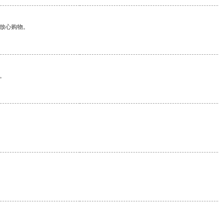
够放心购物。
。