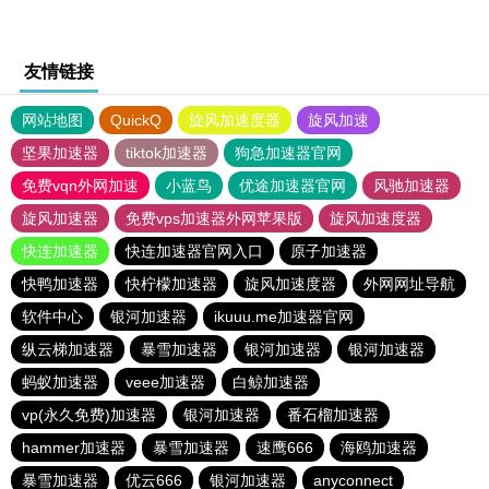
友情链接
网站地图
QuickQ
旋风加速度器
旋风加速
坚果加速器
tiktok加速器
狗急加速器官网
免费vqn外网加速
小蓝鸟
优途加速器官网
风驰加速器
旋风加速器
免费vps加速器外网苹果版
旋风加速度器
快连加速器
快连加速器官网入口
原子加速器
快鸭加速器
快柠檬加速器
旋风加速度器
外网网址导航
软件中心
银河加速器
ikuuu.me加速器官网
纵云梯加速器
暴雪加速器
银河加速器
银河加速器
蚂蚁加速器
veee加速器
白鲸加速器
vp(永久免费)加速器
银河加速器
番石榴加速器
hammer加速器
暴雪加速器
速鹰666
海鸥加速器
暴雪加速器
优云666
银河加速器
anyconnect