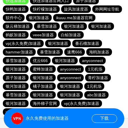
快连加速器
快连加速器官网入口
原子加速器
快鸭加速器
快柠檬加速器
旋风加速度器
外网网址导航
软件中心
银河加速器
ikuuu.me加速器官网
纵云梯加速器
暴雪加速器
银河加速器
银河加速器
蚂蚁加速器
veee加速器
白鲸加速器
vp(永久免费)加速器
银河加速器
番石榴加速器
hammer加速器
暴雪加速器
速鹰666
海鸥加速器
暴雪加速器
优云666
银河加速器
anyconnect
银河加速器
蜜蜂加速器
anyconnect
1元机场
原子加速器
银河加速器
anyconnect
青柠加速器
银河加速器
橘子加速器
银河加速器
1元机场
暴雪加速器
银河加速器
银河加速器
abc加速器
银河加速器
海外梯子官网
vp(永久免费)加速器
vp(永久免费)加速器
青柠加速器
永久免费使用的加速器
下载