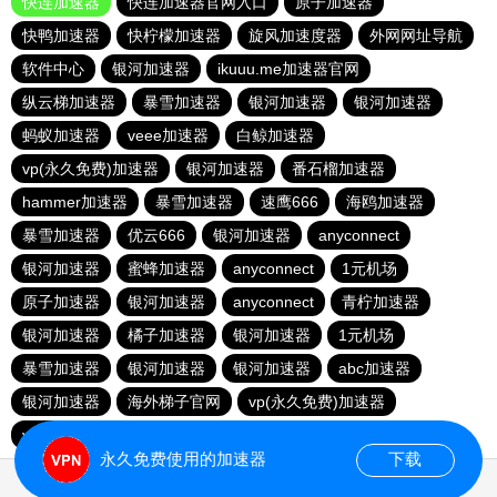
快连加速器
快连加速器官网入口
原子加速器
快鸭加速器
快柠檬加速器
旋风加速度器
外网网址导航
软件中心
银河加速器
ikuuu.me加速器官网
纵云梯加速器
暴雪加速器
银河加速器
银河加速器
蚂蚁加速器
veee加速器
白鲸加速器
vp(永久免费)加速器
银河加速器
番石榴加速器
hammer加速器
暴雪加速器
速鹰666
海鸥加速器
暴雪加速器
优云666
银河加速器
anyconnect
银河加速器
蜜蜂加速器
anyconnect
1元机场
原子加速器
银河加速器
anyconnect
青柠加速器
银河加速器
橘子加速器
银河加速器
1元机场
暴雪加速器
银河加速器
银河加速器
abc加速器
银河加速器
海外梯子官网
vp(永久免费)加速器
vp(永久免费)加速器
青柠加速器
永久免费使用的加速器
下载