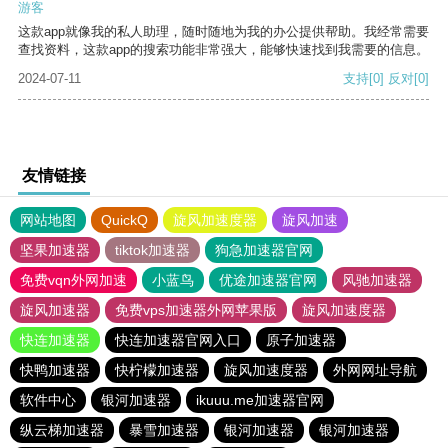
游客
这款app就像我的私人助理，随时随地为我的办公提供帮助。我经常需要
查找资料，这款app的搜索功能非常强大，能够快速找到我需要的信息。
2024-07-11
支持
[0]
反对
[0]
友情链接
网站地图
QuickQ
旋风加速度器
旋风加速
坚果加速器
tiktok加速器
狗急加速器官网
免费vqn外网加速
小蓝鸟
优途加速器官网
风驰加速器
旋风加速器
免费vps加速器外网苹果版
旋风加速度器
快连加速器
快连加速器官网入口
原子加速器
快鸭加速器
快柠檬加速器
旋风加速度器
外网网址导航
软件中心
银河加速器
ikuuu.me加速器官网
纵云梯加速器
暴雪加速器
银河加速器
银河加速器