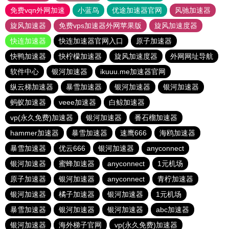
免费vqn外网加速
小蓝鸟
优途加速器官网
风驰加速器
旋风加速器
免费vps加速器外网苹果版
旋风加速度器
快连加速器
快连加速器官网入口
原子加速器
快鸭加速器
快柠檬加速器
旋风加速度器
外网网址导航
软件中心
银河加速器
ikuuu.me加速器官网
纵云梯加速器
暴雪加速器
银河加速器
银河加速器
蚂蚁加速器
veee加速器
白鲸加速器
vp(永久免费)加速器
银河加速器
番石榴加速器
hammer加速器
暴雪加速器
速鹰666
海鸥加速器
暴雪加速器
优云666
银河加速器
anyconnect
银河加速器
蜜蜂加速器
anyconnect
1元机场
原子加速器
银河加速器
anyconnect
青柠加速器
银河加速器
橘子加速器
银河加速器
1元机场
暴雪加速器
银河加速器
银河加速器
abc加速器
银河加速器
海外梯子官网
vp(永久免费)加速器