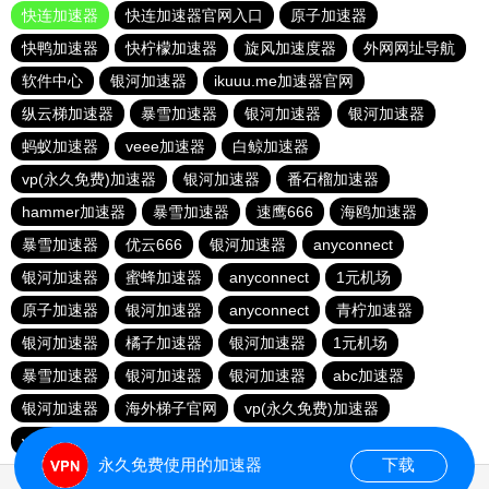
快连加速器
快连加速器官网入口
原子加速器
快鸭加速器
快柠檬加速器
旋风加速度器
外网网址导航
软件中心
银河加速器
ikuuu.me加速器官网
纵云梯加速器
暴雪加速器
银河加速器
银河加速器
蚂蚁加速器
veee加速器
白鲸加速器
vp(永久免费)加速器
银河加速器
番石榴加速器
hammer加速器
暴雪加速器
速鹰666
海鸥加速器
暴雪加速器
优云666
银河加速器
anyconnect
银河加速器
蜜蜂加速器
anyconnect
1元机场
原子加速器
银河加速器
anyconnect
青柠加速器
银河加速器
橘子加速器
银河加速器
1元机场
暴雪加速器
银河加速器
银河加速器
abc加速器
银河加速器
海外梯子官网
vp(永久免费)加速器
vp(永久免费)加速器
青柠加速器
永久免费使用的加速器
下载