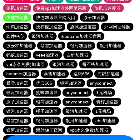
旋风加速器
免费vps加速器外网苹果版
旋风加速度器
快连加速器
快连加速器官网入口
原子加速器
快鸭加速器
快柠檬加速器
旋风加速度器
外网网址导航
软件中心
银河加速器
ikuuu.me加速器官网
纵云梯加速器
暴雪加速器
银河加速器
银河加速器
蚂蚁加速器
veee加速器
白鲸加速器
vp(永久免费)加速器
银河加速器
番石榴加速器
hammer加速器
暴雪加速器
速鹰666
海鸥加速器
暴雪加速器
优云666
银河加速器
anyconnect
银河加速器
蜜蜂加速器
anyconnect
1元机场
原子加速器
银河加速器
anyconnect
青柠加速器
银河加速器
橘子加速器
银河加速器
1元机场
暴雪加速器
银河加速器
银河加速器
abc加速器
银河加速器
海外梯子官网
vp(永久免费)加速器
vp(永久免费)加速器
青柠加速器