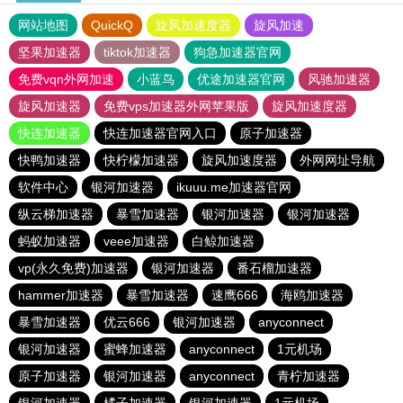
网站地图
QuickQ
旋风加速度器
旋风加速
坚果加速器
tiktok加速器
狗急加速器官网
免费vqn外网加速
小蓝鸟
优途加速器官网
风驰加速器
旋风加速器
免费vps加速器外网苹果版
旋风加速度器
快连加速器
快连加速器官网入口
原子加速器
快鸭加速器
快柠檬加速器
旋风加速度器
外网网址导航
软件中心
银河加速器
ikuuu.me加速器官网
纵云梯加速器
暴雪加速器
银河加速器
银河加速器
蚂蚁加速器
veee加速器
白鲸加速器
vp(永久免费)加速器
银河加速器
番石榴加速器
hammer加速器
暴雪加速器
速鹰666
海鸥加速器
暴雪加速器
优云666
银河加速器
anyconnect
银河加速器
蜜蜂加速器
anyconnect
1元机场
原子加速器
银河加速器
anyconnect
青柠加速器