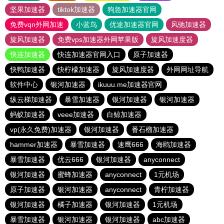
坚果加速器
tiktok加速器
狗急加速器官网
免费vqn外网加速
小蓝鸟
优途加速器官网
风驰加速器
旋风加速器
免费vps加速器外网苹果版
旋风加速度器
快连加速器
快连加速器官网入口
原子加速器
快鸭加速器
快柠檬加速器
旋风加速度器
外网网址导航
软件中心
银河加速器
ikuuu.me加速器官网
纵云梯加速器
暴雪加速器
银河加速器
银河加速器
蚂蚁加速器
veee加速器
白鲸加速器
vp(永久免费)加速器
银河加速器
番石榴加速器
hammer加速器
暴雪加速器
速鹰666
海鸥加速器
暴雪加速器
优云666
银河加速器
anyconnect
银河加速器
蜜蜂加速器
anyconnect
1元机场
原子加速器
银河加速器
anyconnect
青柠加速器
银河加速器
橘子加速器
银河加速器
1元机场
暴雪加速器
银河加速器
银河加速器
abc加速器