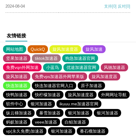
2024-08-04
支持
[0]
反对
[0]
友情链接
网站地图
QuickQ
旋风加速度器
旋风加速
坚果加速器
tiktok加速器
狗急加速器官网
免费vqn外网加速
小蓝鸟
优途加速器官网
风驰加速器
旋风加速器
免费vps加速器外网苹果版
旋风加速度器
快连加速器
快连加速器官网入口
原子加速器
快鸭加速器
快柠檬加速器
旋风加速度器
外网网址导航
软件中心
银河加速器
ikuuu.me加速器官网
纵云梯加速器
暴雪加速器
银河加速器
银河加速器
蚂蚁加速器
veee加速器
白鲸加速器
vp(永久免费)加速器
银河加速器
番石榴加速器