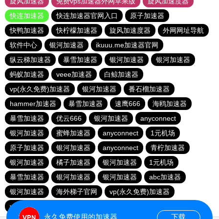
旋风加速器
免费vps加速器外网苹果版
旋风加速度器
快连加速器
快连加速器官网入口
原子加速器
快鸭加速器
快柠檬加速器
旋风加速度器
外网网址导航
软件中心
银河加速器
ikuuu.me加速器官网
纵云梯加速器
暴雪加速器
银河加速器
银河加速器
蚂蚁加速器
veee加速器
白鲸加速器
vp(永久免费)加速器
银河加速器
番石榴加速器
hammer加速器
暴雪加速器
速鹰666
海鸥加速器
暴雪加速器
优云666
银河加速器
anyconnect
银河加速器
蜜蜂加速器
anyconnect
1元机场
原子加速器
银河加速器
anyconnect
青柠加速器
银河加速器
橘子加速器
银河加速器
1元机场
暴雪加速器
银河加速器
银河加速器
abc加速器
银河加速器
海外梯子官网
vp(永久免费)加速器
vp(永久免费)加速器
青柠加速器
永久免费使用的加速器
下载