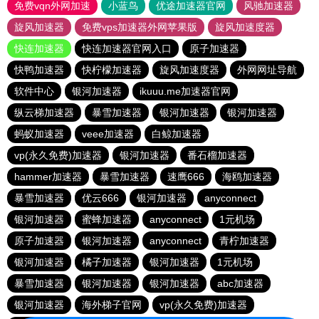
免费vqn外网加速
小蓝鸟
优途加速器官网
风驰加速器
旋风加速器
免费vps加速器外网苹果版
旋风加速度器
快连加速器
快连加速器官网入口
原子加速器
快鸭加速器
快柠檬加速器
旋风加速度器
外网网址导航
软件中心
银河加速器
ikuuu.me加速器官网
纵云梯加速器
暴雪加速器
银河加速器
银河加速器
蚂蚁加速器
veee加速器
白鲸加速器
vp(永久免费)加速器
银河加速器
番石榴加速器
hammer加速器
暴雪加速器
速鹰666
海鸥加速器
暴雪加速器
优云666
银河加速器
anyconnect
银河加速器
蜜蜂加速器
anyconnect
1元机场
原子加速器
银河加速器
anyconnect
青柠加速器
银河加速器
橘子加速器
银河加速器
1元机场
暴雪加速器
银河加速器
银河加速器
abc加速器
银河加速器
海外梯子官网
vp(永久免费)加速器