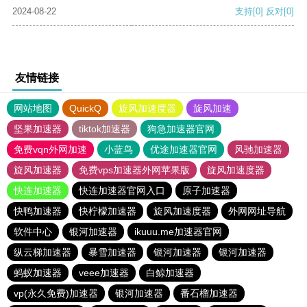
2024-08-22
支持
[0]
反对
[0]
友情链接
网站地图
QuickQ
旋风加速度器
旋风加速
坚果加速器
tiktok加速器
狗急加速器官网
免费vqn外网加速
小蓝鸟
优途加速器官网
风驰加速器
旋风加速器
免费vps加速器外网苹果版
旋风加速度器
快连加速器
快连加速器官网入口
原子加速器
快鸭加速器
快柠檬加速器
旋风加速度器
外网网址导航
软件中心
银河加速器
ikuuu.me加速器官网
纵云梯加速器
暴雪加速器
银河加速器
银河加速器
蚂蚁加速器
veee加速器
白鲸加速器
vp(永久免费)加速器
银河加速器
番石榴加速器