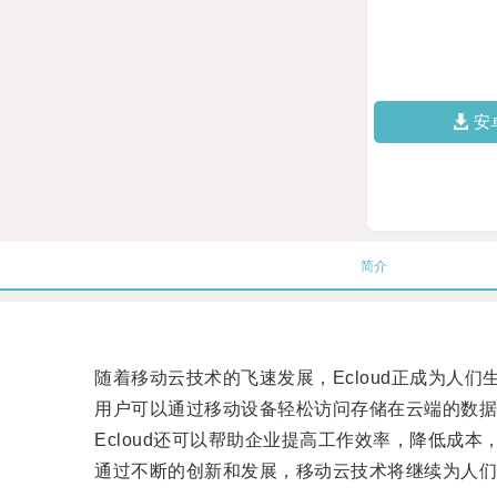
安
简介
随着移动云技术的飞速发展，Ecloud正成为人们
用户可以通过移动设备轻松访问存储在云端的数据
Ecloud还可以帮助企业提高工作效率，降低成本
通过不断的创新和发展，移动云技术将继续为人们