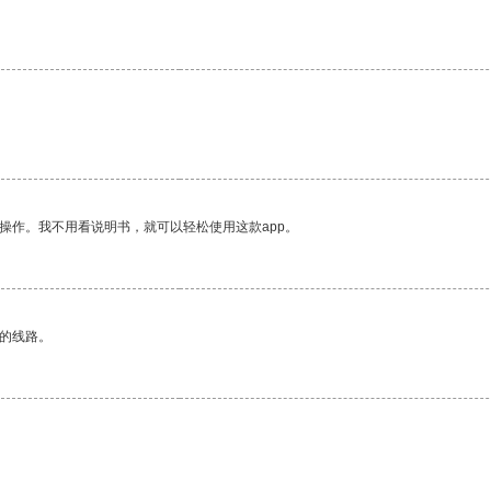
。
操作。我不用看说明书，就可以轻松使用这款app。
区的线路。