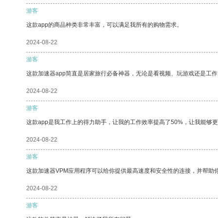
游客
这款app的商品种类非常丰富，可以满足我所有的购物需求。
2024-08-22
游客
这款加速器app简直是居家旅行必备神器，无论是看视频、玩游戏还是工
2024-08-22
游客
这款app是我工作上的得力助手，让我的工作效率提高了50%，让我能够
2024-08-22
游客
这款加速器VPM应用程序可以给你提供最高速度和安全性的连接，并帮助
2024-08-22
游客