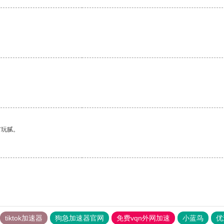
有玩腻。
tiktok加速器
狗急加速器官网
免费vqn外网加速
小蓝鸟
优