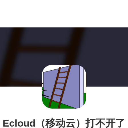
Ecloud（移动云）打不开了