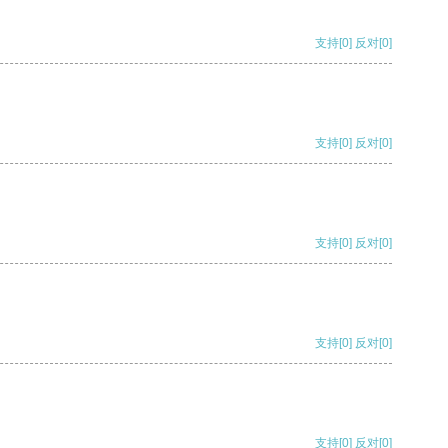
支持
[0]
反对
[0]
支持
[0]
反对
[0]
支持
[0]
反对
[0]
支持
[0]
反对
[0]
支持
[0]
反对
[0]