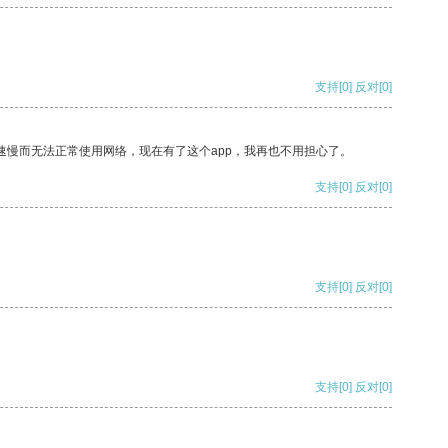
支持
[0]
反对
[0]
速慢而无法正常使用网络，现在有了这个app，我再也不用担心了。
支持
[0]
反对
[0]
支持
[0]
反对
[0]
支持
[0]
反对
[0]