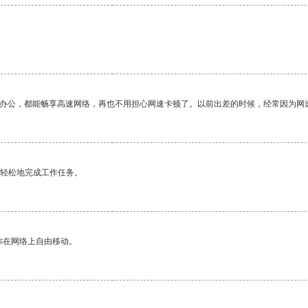
作办公，都能畅享高速网络，再也不用担心网速卡顿了。以前出差的时候，经常因为网
更轻松地完成工作任务。
你在网络上自由移动。