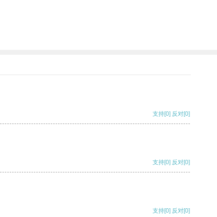
支持
[0]
反对
[0]
支持
[0]
反对
[0]
支持
[0]
反对
[0]