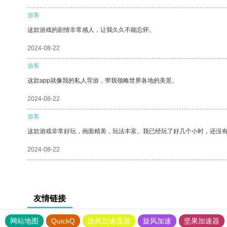
游客
这款游戏的剧情非常感人，让我久久不能忘怀。
2024-08-22
游客
这款app就像我的私人导游，带我领略世界各地的美景。
2024-08-22
游客
这款游戏非常好玩，画面精美，玩法丰富。我已经玩了好几个小时，还没
2024-08-22
友情链接
网站地图
QuickQ
旋风加速度器
旋风加速
坚果加速器