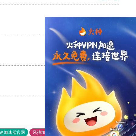
支持
[0]
反对
[0]
支持
[0]
反对
[0]
支持
[0]
反对
[0]
途加速器官网
风驰加速器
旋风加速器