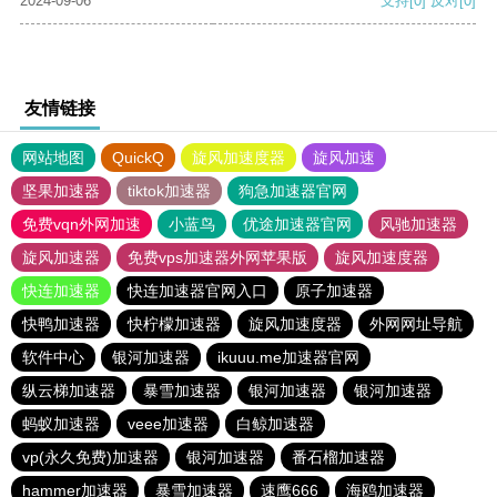
2024-09-06
支持
[0]
反对
[0]
友情链接
网站地图
QuickQ
旋风加速度器
旋风加速
坚果加速器
tiktok加速器
狗急加速器官网
免费vqn外网加速
小蓝鸟
优途加速器官网
风驰加速器
旋风加速器
免费vps加速器外网苹果版
旋风加速度器
快连加速器
快连加速器官网入口
原子加速器
快鸭加速器
快柠檬加速器
旋风加速度器
外网网址导航
软件中心
银河加速器
ikuuu.me加速器官网
纵云梯加速器
暴雪加速器
银河加速器
银河加速器
蚂蚁加速器
veee加速器
白鲸加速器
vp(永久免费)加速器
银河加速器
番石榴加速器
hammer加速器
暴雪加速器
速鹰666
海鸥加速器