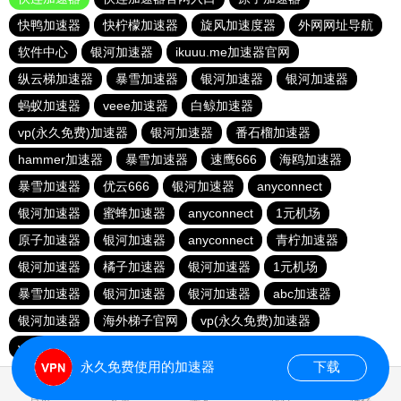
快鸭加速器
快柠檬加速器
旋风加速度器
外网网址导航
软件中心
银河加速器
ikuuu.me加速器官网
纵云梯加速器
暴雪加速器
银河加速器
银河加速器
蚂蚁加速器
veee加速器
白鲸加速器
vp(永久免费)加速器
银河加速器
番石榴加速器
hammer加速器
暴雪加速器
速鹰666
海鸥加速器
暴雪加速器
优云666
银河加速器
anyconnect
银河加速器
蜜蜂加速器
anyconnect
1元机场
原子加速器
银河加速器
anyconnect
青柠加速器
银河加速器
橘子加速器
银河加速器
1元机场
暴雪加速器
银河加速器
银河加速器
abc加速器
银河加速器
海外梯子官网
vp(永久免费)加速器
vp(永久免费)加速器
青柠加速器
永久免费使用的加速器
下载
0.318211s
首页
安卓
苹果
排行
推荐