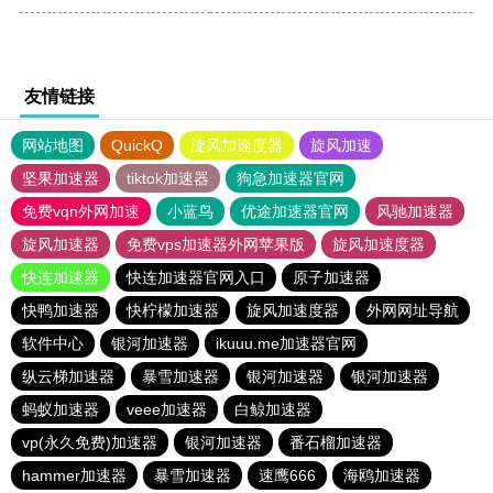
友情链接
网站地图
QuickQ
旋风加速度器
旋风加速
坚果加速器
tiktok加速器
狗急加速器官网
免费vqn外网加速
小蓝鸟
优途加速器官网
风驰加速器
旋风加速器
免费vps加速器外网苹果版
旋风加速度器
快连加速器
快连加速器官网入口
原子加速器
快鸭加速器
快柠檬加速器
旋风加速度器
外网网址导航
软件中心
银河加速器
ikuuu.me加速器官网
纵云梯加速器
暴雪加速器
银河加速器
银河加速器
蚂蚁加速器
veee加速器
白鲸加速器
vp(永久免费)加速器
银河加速器
番石榴加速器
hammer加速器
暴雪加速器
速鹰666
海鸥加速器