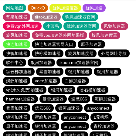
网站地图
QuickQ
旋风加速度器
旋风加速
坚果加速器
tiktok加速器
狗急加速器官网
免费vqn外网加速
小蓝鸟
优途加速器官网
风驰加速器
旋风加速器
免费vps加速器外网苹果版
旋风加速度器
快连加速器
快连加速器官网入口
原子加速器
快鸭加速器
快柠檬加速器
旋风加速度器
外网网址导航
软件中心
银河加速器
ikuuu.me加速器官网
纵云梯加速器
暴雪加速器
银河加速器
银河加速器
蚂蚁加速器
veee加速器
白鲸加速器
vp(永久免费)加速器
银河加速器
番石榴加速器
hammer加速器
暴雪加速器
速鹰666
海鸥加速器
暴雪加速器
优云666
银河加速器
anyconnect
银河加速器
蜜蜂加速器
anyconnect
1元机场
原子加速器
银河加速器
anyconnect
青柠加速器
银河加速器
橘子加速器
银河加速器
1元机场