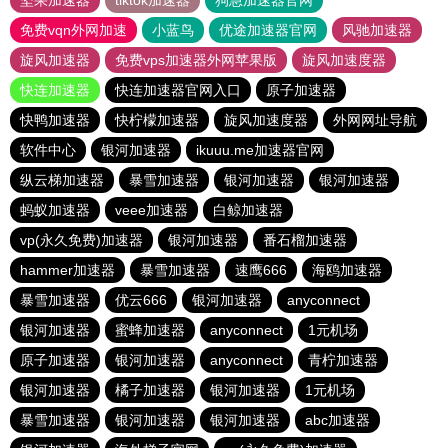
坚果加速器
tiktok加速器
狗急加速器官网
免费vqn外网加速
小蓝鸟
优途加速器官网
风驰加速器
旋风加速器
免费vps加速器外网苹果版
旋风加速度器
快连加速器
快连加速器官网入口
原子加速器
快鸭加速器
快柠檬加速器
旋风加速度器
外网网址导航
软件中心
银河加速器
ikuuu.me加速器官网
纵云梯加速器
暴雪加速器
银河加速器
银河加速器
蚂蚁加速器
veee加速器
白鲸加速器
vp(永久免费)加速器
银河加速器
番石榴加速器
hammer加速器
暴雪加速器
速鹰666
海鸥加速器
暴雪加速器
优云666
银河加速器
anyconnect
银河加速器
蜜蜂加速器
anyconnect
1元机场
原子加速器
银河加速器
anyconnect
青柠加速器
银河加速器
橘子加速器
银河加速器
1元机场
暴雪加速器
银河加速器
银河加速器
abc加速器