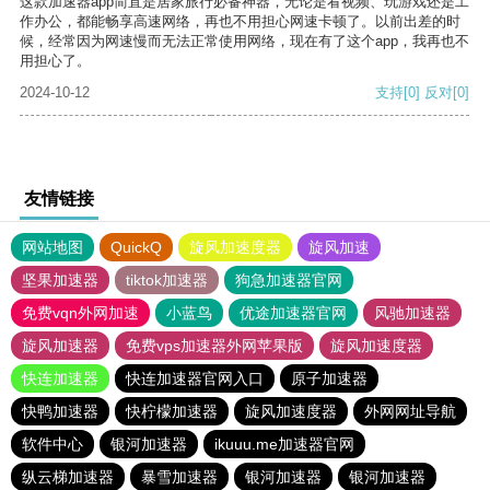
这款加速器app简直是居家旅行必备神器，无论是看视频、玩游戏还是工
作办公，都能畅享高速网络，再也不用担心网速卡顿了。以前出差的时
候，经常因为网速慢而无法正常使用网络，现在有了这个app，我再也不
用担心了。
2024-10-12
支持
[0]
反对
[0]
友情链接
网站地图
QuickQ
旋风加速度器
旋风加速
坚果加速器
tiktok加速器
狗急加速器官网
免费vqn外网加速
小蓝鸟
优途加速器官网
风驰加速器
旋风加速器
免费vps加速器外网苹果版
旋风加速度器
快连加速器
快连加速器官网入口
原子加速器
快鸭加速器
快柠檬加速器
旋风加速度器
外网网址导航
软件中心
银河加速器
ikuuu.me加速器官网
纵云梯加速器
暴雪加速器
银河加速器
银河加速器