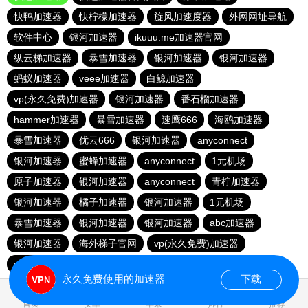
快鸭加速器
快柠檬加速器
旋风加速度器
外网网址导航
软件中心
银河加速器
ikuuu.me加速器官网
纵云梯加速器
暴雪加速器
银河加速器
银河加速器
蚂蚁加速器
veee加速器
白鲸加速器
vp(永久免费)加速器
银河加速器
番石榴加速器
hammer加速器
暴雪加速器
速鹰666
海鸥加速器
暴雪加速器
优云666
银河加速器
anyconnect
银河加速器
蜜蜂加速器
anyconnect
1元机场
原子加速器
银河加速器
anyconnect
青柠加速器
银河加速器
橘子加速器
银河加速器
1元机场
暴雪加速器
银河加速器
银河加速器
abc加速器
银河加速器
海外梯子官网
vp(永久免费)加速器
vp(永久免费)加速器
青柠加速器
永久免费使用的加速器
下载
1.002462s
首页
安卓
苹果
排行
推荐