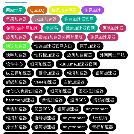
网站地图
QuickQ
旋风加速度器
旋风加速
坚果加速器
tiktok加速器
狗急加速器官网
免费vqn外网加速
小蓝鸟
优途加速器官网
风驰加速器
旋风加速器
免费vps加速器外网苹果版
旋风加速度器
快连加速器
快连加速器官网入口
原子加速器
快鸭加速器
快柠檬加速器
旋风加速度器
外网网址导航
软件中心
银河加速器
ikuuu.me加速器官网
纵云梯加速器
暴雪加速器
银河加速器
银河加速器
蚂蚁加速器
veee加速器
白鲸加速器
vp(永久免费)加速器
银河加速器
番石榴加速器
hammer加速器
暴雪加速器
速鹰666
海鸥加速器
暴雪加速器
优云666
银河加速器
anyconnect
银河加速器
蜜蜂加速器
anyconnect
1元机场
原子加速器
银河加速器
anyconnect
青柠加速器