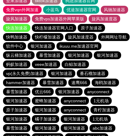
坚果加速器
tiktok加速器
狗急加速器官网
免费vqn外网加速
小蓝鸟
优途加速器官网
风驰加速器
旋风加速器
免费vps加速器外网苹果版
旋风加速度器
快连加速器
快连加速器官网入口
原子加速器
快鸭加速器
快柠檬加速器
旋风加速度器
外网网址导航
软件中心
银河加速器
ikuuu.me加速器官网
纵云梯加速器
暴雪加速器
银河加速器
银河加速器
蚂蚁加速器
veee加速器
白鲸加速器
vp(永久免费)加速器
银河加速器
番石榴加速器
hammer加速器
暴雪加速器
速鹰666
海鸥加速器
暴雪加速器
优云666
银河加速器
anyconnect
银河加速器
蜜蜂加速器
anyconnect
1元机场
原子加速器
银河加速器
anyconnect
青柠加速器
银河加速器
橘子加速器
银河加速器
1元机场
暴雪加速器
银河加速器
银河加速器
abc加速器