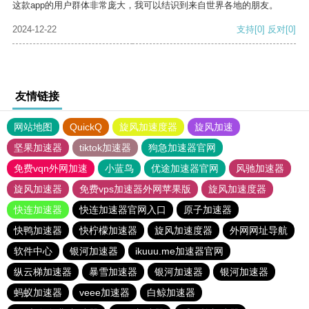
这款app的用户群体非常庞大，我可以结识到来自世界各地的朋友。
2024-12-22
支持
[0]
反对
[0]
友情链接
网站地图
QuickQ
旋风加速度器
旋风加速
坚果加速器
tiktok加速器
狗急加速器官网
免费vqn外网加速
小蓝鸟
优途加速器官网
风驰加速器
旋风加速器
免费vps加速器外网苹果版
旋风加速度器
快连加速器
快连加速器官网入口
原子加速器
快鸭加速器
快柠檬加速器
旋风加速度器
外网网址导航
软件中心
银河加速器
ikuuu.me加速器官网
纵云梯加速器
暴雪加速器
银河加速器
银河加速器
蚂蚁加速器
veee加速器
白鲸加速器