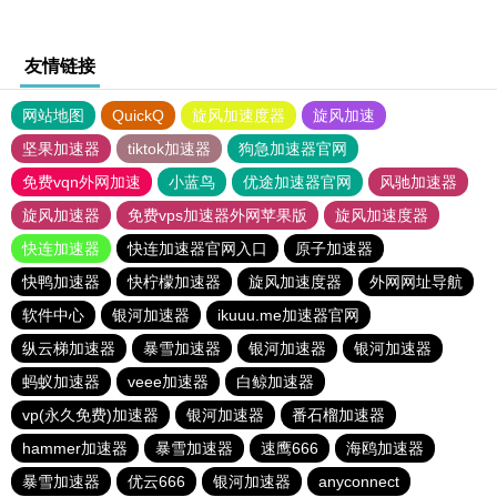
友情链接
网站地图
QuickQ
旋风加速度器
旋风加速
坚果加速器
tiktok加速器
狗急加速器官网
免费vqn外网加速
小蓝鸟
优途加速器官网
风驰加速器
旋风加速器
免费vps加速器外网苹果版
旋风加速度器
快连加速器
快连加速器官网入口
原子加速器
快鸭加速器
快柠檬加速器
旋风加速度器
外网网址导航
软件中心
银河加速器
ikuuu.me加速器官网
纵云梯加速器
暴雪加速器
银河加速器
银河加速器
蚂蚁加速器
veee加速器
白鲸加速器
vp(永久免费)加速器
银河加速器
番石榴加速器
hammer加速器
暴雪加速器
速鹰666
海鸥加速器
暴雪加速器
优云666
银河加速器
anyconnect