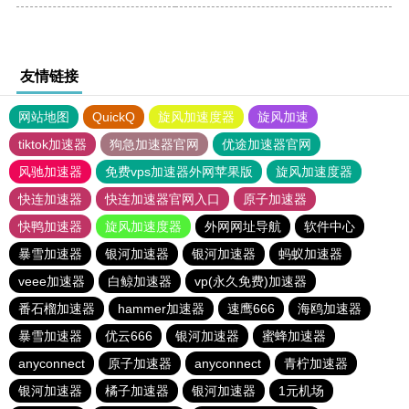
友情链接
网站地图
QuickQ
旋风加速度器
旋风加速
tiktok加速器
狗急加速器官网
优途加速器官网
风驰加速器
免费vps加速器外网苹果版
旋风加速度器
快连加速器
快连加速器官网入口
原子加速器
快鸭加速器
旋风加速度器
外网网址导航
软件中心
暴雪加速器
银河加速器
银河加速器
蚂蚁加速器
veee加速器
白鲸加速器
vp(永久免费)加速器
番石榴加速器
hammer加速器
速鹰666
海鸥加速器
暴雪加速器
优云666
银河加速器
蜜蜂加速器
anyconnect
原子加速器
anyconnect
青柠加速器
银河加速器
橘子加速器
银河加速器
1元机场