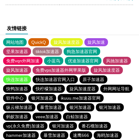
友情链接
网站地图
QuickQ
旋风加速度器
旋风加速
坚果加速器
tiktok加速器
狗急加速器官网
免费vqn外网加速
小蓝鸟
优途加速器官网
风驰加速器
旋风加速器
免费vps加速器外网苹果版
旋风加速度器
快连加速器
快连加速器官网入口
原子加速器
快鸭加速器
快柠檬加速器
旋风加速度器
外网网址导航
软件中心
银河加速器
ikuuu.me加速器官网
纵云梯加速器
暴雪加速器
银河加速器
银河加速器
蚂蚁加速器
veee加速器
白鲸加速器
vp(永久免费)加速器
银河加速器
番石榴加速器
hammer加速器
暴雪加速器
速鹰666
海鸥加速器