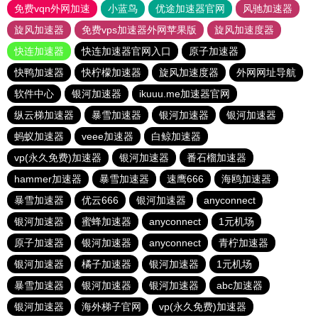
免费vqn外网加速
小蓝鸟
优途加速器官网
风驰加速器
旋风加速器
免费vps加速器外网苹果版
旋风加速度器
快连加速器
快连加速器官网入口
原子加速器
快鸭加速器
快柠檬加速器
旋风加速度器
外网网址导航
软件中心
银河加速器
ikuuu.me加速器官网
纵云梯加速器
暴雪加速器
银河加速器
银河加速器
蚂蚁加速器
veee加速器
白鲸加速器
vp(永久免费)加速器
银河加速器
番石榴加速器
hammer加速器
暴雪加速器
速鹰666
海鸥加速器
暴雪加速器
优云666
银河加速器
anyconnect
银河加速器
蜜蜂加速器
anyconnect
1元机场
原子加速器
银河加速器
anyconnect
青柠加速器
银河加速器
橘子加速器
银河加速器
1元机场
暴雪加速器
银河加速器
银河加速器
abc加速器
银河加速器
海外梯子官网
vp(永久免费)加速器