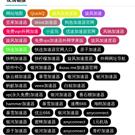
网站地图
QuickQ
旋风加速度器
旋风加速
坚果加速器
tiktok加速器
狗急加速器官网
免费vqn外网加速
小蓝鸟
优途加速器官网
风驰加速器
旋风加速器
免费vps加速器外网苹果版
旋风加速度器
快连加速器
快连加速器官网入口
原子加速器
快鸭加速器
快柠檬加速器
旋风加速度器
外网网址导航
软件中心
银河加速器
ikuuu.me加速器官网
纵云梯加速器
暴雪加速器
银河加速器
银河加速器
蚂蚁加速器
veee加速器
白鲸加速器
vp(永久免费)加速器
银河加速器
番石榴加速器
hammer加速器
暴雪加速器
速鹰666
海鸥加速器
暴雪加速器
优云666
银河加速器
anyconnect
银河加速器
蜜蜂加速器
anyconnect
1元机场
原子加速器
银河加速器
anyconnect
青柠加速器