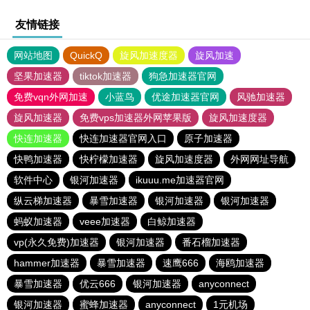
友情链接
网站地图
QuickQ
旋风加速度器
旋风加速
坚果加速器
tiktok加速器
狗急加速器官网
免费vqn外网加速
小蓝鸟
优途加速器官网
风驰加速器
旋风加速器
免费vps加速器外网苹果版
旋风加速度器
快连加速器
快连加速器官网入口
原子加速器
快鸭加速器
快柠檬加速器
旋风加速度器
外网网址导航
软件中心
银河加速器
ikuuu.me加速器官网
纵云梯加速器
暴雪加速器
银河加速器
银河加速器
蚂蚁加速器
veee加速器
白鲸加速器
vp(永久免费)加速器
银河加速器
番石榴加速器
hammer加速器
暴雪加速器
速鹰666
海鸥加速器
暴雪加速器
优云666
银河加速器
anyconnect
银河加速器
蜜蜂加速器
anyconnect
1元机场