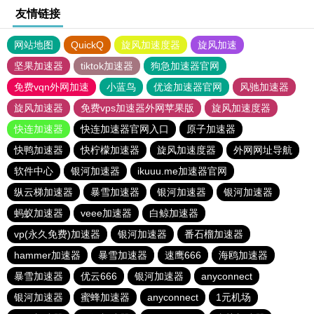
友情链接
网站地图
QuickQ
旋风加速度器
旋风加速
坚果加速器
tiktok加速器
狗急加速器官网
免费vqn外网加速
小蓝鸟
优途加速器官网
风驰加速器
旋风加速器
免费vps加速器外网苹果版
旋风加速度器
快连加速器
快连加速器官网入口
原子加速器
快鸭加速器
快柠檬加速器
旋风加速度器
外网网址导航
软件中心
银河加速器
ikuuu.me加速器官网
纵云梯加速器
暴雪加速器
银河加速器
银河加速器
蚂蚁加速器
veee加速器
白鲸加速器
vp(永久免费)加速器
银河加速器
番石榴加速器
hammer加速器
暴雪加速器
速鹰666
海鸥加速器
暴雪加速器
优云666
银河加速器
anyconnect
银河加速器
蜜蜂加速器
anyconnect
1元机场