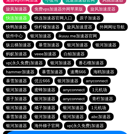
免费vqn外网加速
小蓝鸟
优途加速器官网
风驰加速器
旋风加速器
免费vps加速器外网苹果版
旋风加速度器
快连加速器
快连加速器官网入口
原子加速器
快鸭加速器
快柠檬加速器
旋风加速度器
外网网址导航
软件中心
银河加速器
ikuuu.me加速器官网
纵云梯加速器
暴雪加速器
银河加速器
银河加速器
蚂蚁加速器
veee加速器
白鲸加速器
vp(永久免费)加速器
银河加速器
番石榴加速器
hammer加速器
暴雪加速器
速鹰666
海鸥加速器
暴雪加速器
优云666
银河加速器
anyconnect
银河加速器
蜜蜂加速器
anyconnect
1元机场
原子加速器
银河加速器
anyconnect
青柠加速器
银河加速器
橘子加速器
银河加速器
1元机场
暴雪加速器
银河加速器
银河加速器
abc加速器
银河加速器
海外梯子官网
vp(永久免费)加速器